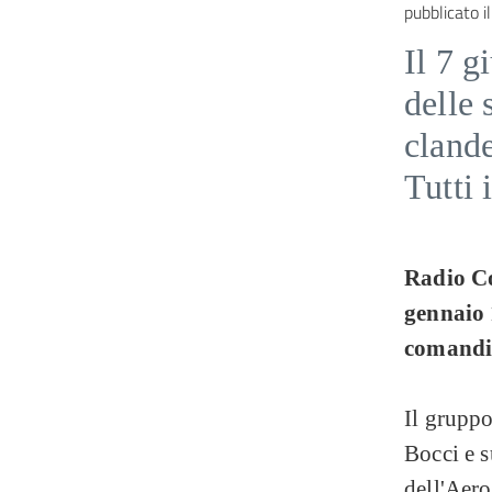
pubblicato il
Il 7 g
delle 
clande
Tutti 
Radio Co
gennaio 
comandi 
Il gruppo
Bocci e s
dell'Aero