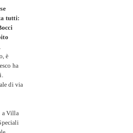
rse
a tutti:
Bocci
bito
,
o, è
desco ha
i.
le di via
 a Villa
Speciali
ale