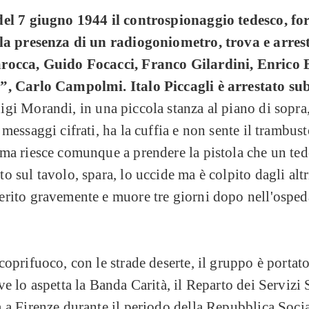
del 7 giugno 1944 il controspionaggio tedesco, fo
lla presenza di un radiogoniometro, trova e arrest
rocca, Guido Focacci, Franco Gilardini, Enrico 
”, Carlo Campolmi. Italo Piccagli è arrestato su
gi Morandi, in una piccola stanza al piano di sopra
 messaggi cifrati, ha la cuffia e non sente il trambust
ma riesce comunque a prendere la pistola che un te
o sul tavolo, spara, lo uccide ma è colpito dagli altr
rito gravemente e muore tre giorni dopo nell'ospeda
coprifuoco, con le strade deserte, il gruppo è portato
ve lo aspetta la Banda Carità, il Reparto dei Servizi 
 a Firenze durante il periodo della Repubblica Soci