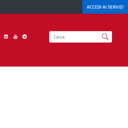
ACCEDI AI
SERVIZI
Cerca
ci
Seguici
Seguici
Seguici
Seguici
su
su
su
su
er
Instagram
LinkedIn
YouTube
Telegram