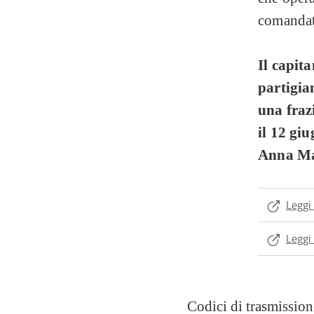
comandato
Il capit
partigia
una fraz
il 12 gi
Anna Mar
Leggi 
Leggi
Codici di trasmissio