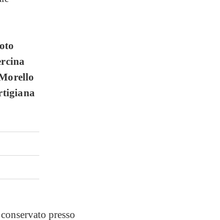
noto
ercina
 Morello
rtigiana
 conservato presso