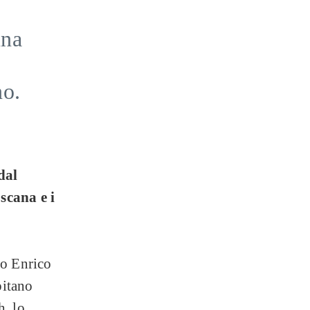
una
no.
dal
scana e i
to Enrico
pitano
h, lo