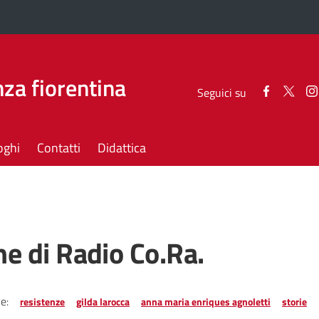
za fiorentina
Seguici
Segui
Seguici su
su
su
Facebook
Twitt
oghi
Contatti
Didattica
ne di Radio Co.Ra.
e:
resistenze
gilda larocca
anna maria enriques agnoletti
storie