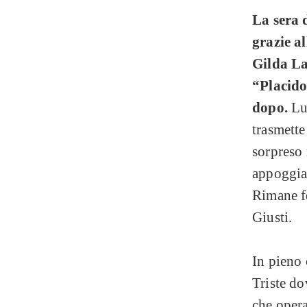
La sera 
grazie a
Gilda La
“Placido
dopo.
Lui
trasmette
sorpreso 
appoggiat
Rimane fe
Giusti.
In pieno 
Triste do
che opera