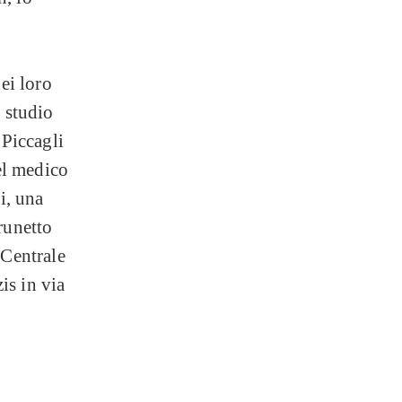
dei loro
o studio
 Piccagli
del medico
i, una
runetto
 Centrale
is in via