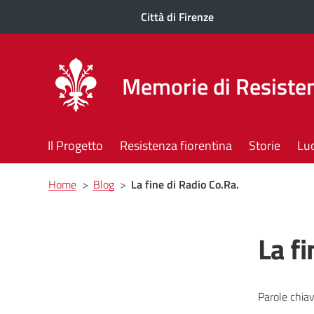
Città di Firenze
Memorie di Resisten
Il Progetto
Resistenza fiorentina
Storie
Lu
Briciole
Home
>
Blog
>
La fine di Radio Co.Ra.
di
pane
La fi
Parole chiav