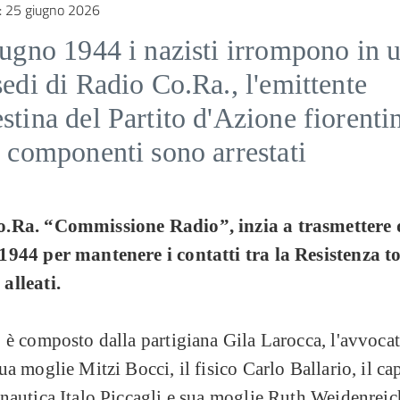
:
25 giugno 2026
iugno 1944 i nazisti irrompono in 
sedi di Radio Co.Ra., l'emittente
stina del Partito d'Azione fiorenti
i componenti sono arrestati
.Ra. “Commissione Radio”, inzia a trasmettere 
1944 per mantenere i contatti tra la Resistenza to
alleati.
 è composto dalla partigiana Gila Larocca, l'avvoca
ua moglie Mitzi Bocci, il fisico Carlo Ballario, il ca
nautica Italo Piccagli e sua moglie Ruth Weidenreic