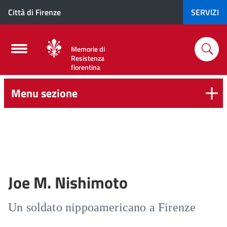
Città di Firenze
SERVIZI
Memorie di
Resistenza
fiorentina
Menu sezione
Joe M. Nishimoto
Un soldato nippoamericano a Firenze