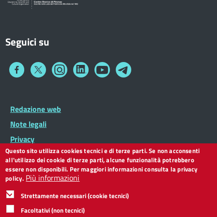
Seguici su
Collegamento
Collegamento
Collegamento
Collegamento
Collegamento
Collegamento
a
a
a
a
a
a
Facebook
Twitter
Instagram
LinkedIn
You
Telegram
Tube
Footer
Redazione web
Footer
Widget
menu
Note legali
Privacy
Questo sito utilizza cookies tecnici e di terze parti. Se non acconsenti
Dichiarazione di accessibilità
all'utilizzo dei cookie di terze parti, alcune funzionalità potrebbero
CC BY 3.0 IT
essere non disponibili. Per maggiori informazioni consulta la privacy
Più informazioni
policy.
Strettamente necessari (cookie tecnici)
Facoltativi (non tecnici)