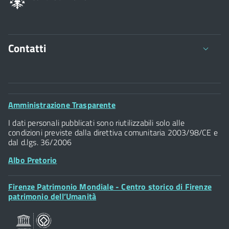
Contatti
Comune di Firenze
Palazzo Vecchio
Footer
Amministrazione Trasparente
Piazza della Signoria - 50122, Firenze
Widget
P.IVA 01307110484
I dati personali pubblicati sono riutilizzabili solo alle
condizioni previste dalla direttiva comunitaria 2003/98/CE e
dal d.lgs. 36/2006
Albo Pretorio
Footer
Firenze Patrimonio Mondiale - Centro storico di Firenze
Posta Elettronica Certificata
Widget
patrimonio dell’Umanità
Sportelli al Cittadino - URP