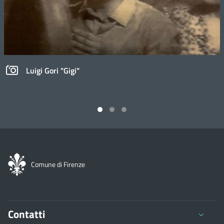
cadono a terra, la ragazza si sloga una caviglia, sarà poi
a ributtare il nemico indietro, di strada in strada.
curata all'ospedale di via Giusti.
Lettura tratta dal libro di Giorgio Spini, “La strada della
Liberazione”, a cura di Valdo Spini, pubblicato da
Infine a “Gigi” viene ordinato di catturare una spia, che
Claudiana editrice nel 2002
si nasconde in un appartamento in via Giacomini,
all'angolo con viale Don Minzoni. La trova con la
Luigi Gori "Gigi"
moglie e molta attrezzatura, come radio, cifrario,
L'insurrezione di Firenze, 11 agosto 1944. Il primo
messaggi e un rotolo di carta moneta, la arresta e la
comizio
consegna agli Alleati.
Memorie di Ugo Corsi, militante e dirigente
dell’organizzazione clandestina comunista,
partigiano, tra i fondatori del distaccamento Stella
Rossa - Faliero Pucci è commissario politico della
Brigata Garibaldi Sinigaglia fino a luglio 1944, passa
Comune di Firenze
alla Brigata Garibaldi Lanciotto con cui entra a
Firenze nei giorni della Liberazione
Avemmo l'incarico di occupare il Comune, la casa del
fascio, la stazione e la Fortezza, e la tipografia de La
Contatti
Nazione: questi erano gli incarichi avuti per il momento