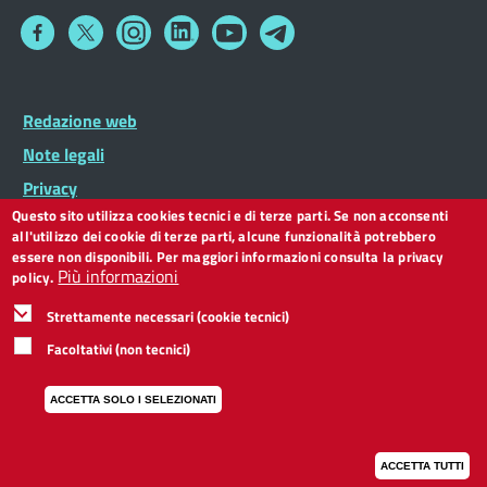
Fortezza e si fermarono alla Guardia di Finanza in Via
Collegamento
Collegamento
Collegamento
Collegamento
Collegamento
Collegamento
a
a
a
a
a
a
Faenza, tutta la III Compagnia rimase con noi per
Facebook
Twitter
Instagram
LinkedIn
You
Telegram
occupare la stazione. Alla stazione però c'erano i
Tube
tedeschi, e lì iniziano i combattimenti per la liberazione
Footer
Redazione web
Footer
Widget
di Firenze.
menu
Note legali
Lettura tratta dal libro “I compagni di Firenze. Memorie
della Resistenza (1943/1944)” pubblicato dall’Istituto
Privacy
Gramsci Toscano nel 1984
Questo sito utilizza cookies tecnici e di terze parti. Se non acconsenti
Dichiarazione di accessibilità
all'utilizzo dei cookie di terze parti, alcune funzionalità potrebbero
CC BY 3.0 IT
essere non disponibili. Per maggiori informazioni consulta la privacy
Più informazioni
policy.
Strettamente necessari (cookie tecnici)
Facoltativi (non tecnici)
ACCETTA SOLO I SELEZIONATI
ACCETTA TUTTI
I