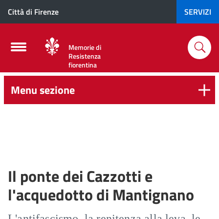
Città di Firenze
SERVIZI
Memorie di
Resistenza
fiorentina
Menu sezione
Il ponte dei Cazzotti e
l'acquedotto di Mantignano
L'antifascismo, la renitenza alla leva, le