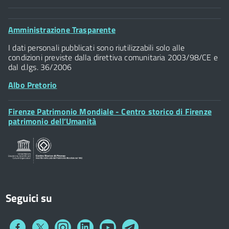
Comune di Firenze
Palazzo Vecchio
Footer
Amministrazione Trasparente
Piazza della Signoria - 50122, Firenze
Widget
P.IVA 01307110484
I dati personali pubblicati sono riutilizzabili solo alle
condizioni previste dalla direttiva comunitaria 2003/98/CE e
dal d.lgs. 36/2006
Albo Pretorio
Footer
Firenze Patrimonio Mondiale - Centro storico di Firenze
Posta Elettronica Certificata
Widget
patrimonio dell’Umanità
Sportelli al Cittadino - URP
Seguici su
Collegamento
Collegamento
Collegamento
Collegamento
Collegamento
Collegamento