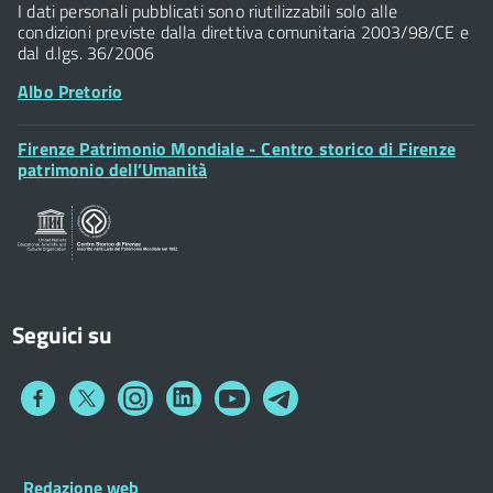
I dati personali pubblicati sono riutilizzabili solo alle
condizioni previste dalla direttiva comunitaria 2003/98/CE e
dal d.lgs. 36/2006
Albo Pretorio
Footer
Firenze Patrimonio Mondiale - Centro storico di Firenze
Posta Elettronica Certificata
Widget
patrimonio dell’Umanità
Sportelli al Cittadino - URP
Seguici su
Collegamento
Collegamento
Collegamento
Collegamento
Collegamento
Collegamento
a
a
a
a
a
a
Facebook
Twitter
Instagram
LinkedIn
You
Telegram
Tube
Footer
Redazione web