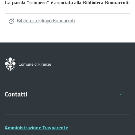
La parola "sciopero" è associata alla Biblioteca Buonarroti.
Biblioteca Filippo Buonarroti
Comune di Firenze
Contatti
Comune di Firenze
Palazzo Vecchio
Footer
Amministrazione Trasparente
Piazza della Signoria - 50122, Firenze
Widget
P.IVA 01307110484